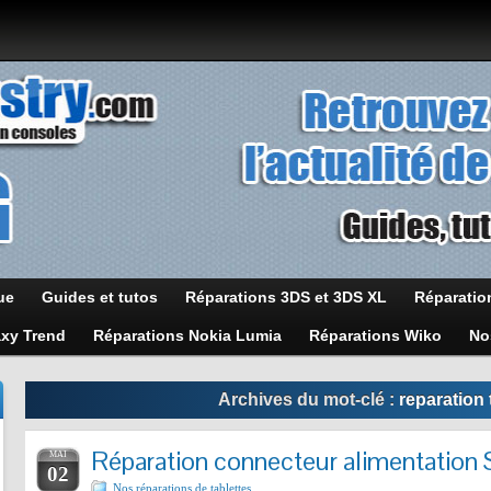
ue
Guides et tutos
Réparations 3DS et 3DS XL
Réparatio
axy Trend
Réparations Nokia Lumia
Réparations Wiko
No
Archives du mot-clé :
reparation 
Réparation connecteur alimentation 
MAI
02
Nos réparations de tablettes