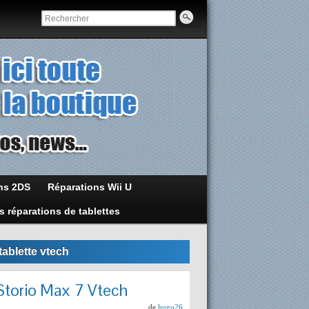
ns 2DS
Réparations Wii U
s réparations de tablettes
tablette vtech
Storio Max 7 Vtech
de
hugo26