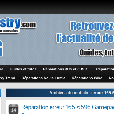
ue
Guides et tutos
Réparations 3DS et 3DS XL
Réparatio
axy Trend
Réparations Nokia Lumia
Réparations Wiko
No
Archives du mot-clé :
erreur 165
Réparation erreur 165-6596 Gamep
FÉV
14