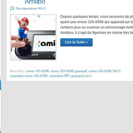
Amiibo
Nos réparations Wii U
Depuis quelques temps, nous recevons de pl
ayant une erreur 165-6596 qui apparait sur l
certains jeux ou scanner un personnage Amii
Amiibos, il s’agit de figurines en résine très
Lire la Suite »
Mots-Clés :
erreur 165-6596
,
erreur 165-6596 gamepad
,
erreur 165-6596 Wii U
,
reparation erreur 165-6596
,
reparation NFC gamepad wii u